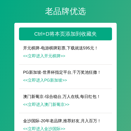
遥想公瑾当年，小乔初嫁了，雄姿英发。
羽扇纶巾，谈笑间，樯橹灰飞烟灭。
故国神游，多情应笑我，早生华发。
人生如梦，一尊还酹江月。